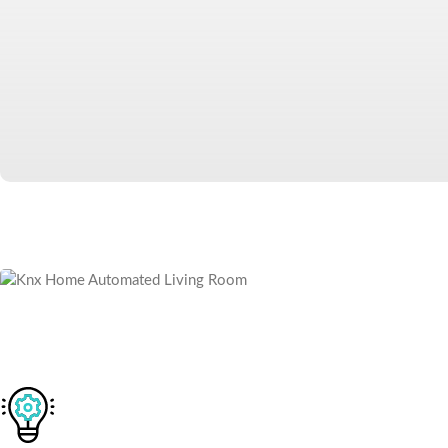
Automatizare fiabilă, sigură și pregătită
pentru viitor destinata caselor și clădirilor
comerciale.
Solicitați o ofertă
Produsele noastre
SMART LIVING
Automatizare inteligentă, adaptat
spațiului tău.
Prin sistemele KNX, combinăm confortul, siguranța și eficie