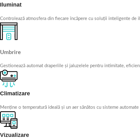
într-o soluție complet integrată. Indiferent dacă modernizăm
Iluminat
dezvoltăm un birou sau automatizăm un hotel, îți oferim un
proiectat să funcționeze impecabil.
Controlează atmosfera din fiecare încăpere cu soluții inteligente de il
Mai mult
Umbrire
Gestionează automat draperiile și jaluzelele pentru intimitate, eficien
Climatizare
Menține o temperatură ideală și un aer sănătos cu sisteme automate de 
Vizualizare