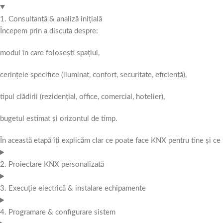
1. Consultanță & analiză inițială
Începem prin a discuta despre:
modul în care folosești spațiul,
cerințele specifice (iluminat, confort, securitate, eficiență),
tipul clădirii (rezidențial, office, comercial, hotelier),
bugetul estimat și orizontul de timp.
În această etapă îți explicăm clar ce poate face KNX pentru tine și ce f
2. Proiectare KNX personalizată
3. Execuție electrică & instalare echipamente
4. Programare & configurare sistem