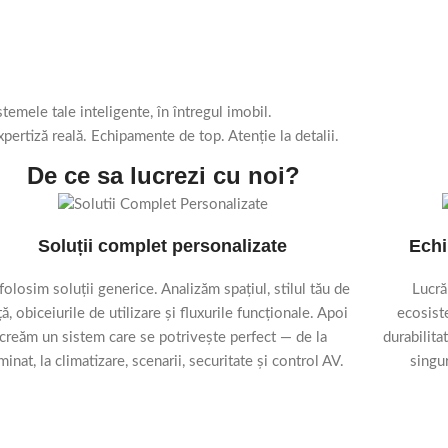
temele tale inteligente, în întregul imobil.
xpertiză reală. Echipamente de top. Atenție la detalii.
De ce sa lucrezi cu noi?
Soluții complet personalizate
Echi
folosim soluții generice. Analizăm spațiul, stilul tău de
Lucră
ță, obiceiurile de utilizare și fluxurile funcționale. Apoi
ecosist
creăm un sistem care se potrivește perfect — de la
durabilita
minat, la climatizare, scenarii, securitate și control AV.
singur