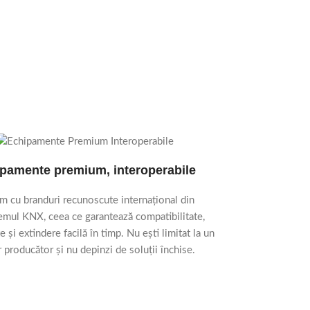
pamente premium, interoperabile
Exec
m cu branduri recunoscute internațional din
Ne ocupăm de tot
emul KNX, ceea ce garantează compatibilitate,
programare ș
te și extindere facilă în timp. Nu ești limitat la un
respectăm term
 producător și nu depinzi de soluții închise.