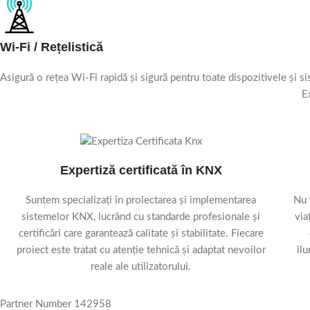
Wi-Fi / Rețelistică
Asigură o rețea Wi-Fi rapidă și sigură pentru toate dispozitivele și sis
E
Expertiză certificată în KNX
Suntem specializați în proiectarea și implementarea
Nu 
sistemelor KNX, lucrând cu standarde profesionale și
via
certificări care garantează calitate și stabilitate. Fiecare
proiect este tratat cu atenție tehnică și adaptat nevoilor
ilu
reale ale utilizatorului.
Partner Number 142958