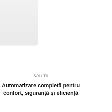
SOLUTII
Automatizare completă pentru
ă
confort, siguranță și eficiență
nța energetică