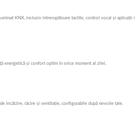
 o locuință,
 design smart
uminat KNX, inclusiv întrerupătoare tactile, control vocal și aplicații
ță energetică și confort optim în orice moment al zilei.
încălzire, răcire și ventilație, configurabile după nevoile tale.